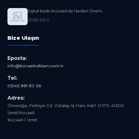
Dijital Baskı Kocaeli'de Neden Önem...
2026-02-11
Bize Ulaşın
Eposta:
info@kocaelireklam.com.tr
Tel:
0(541) 881 83 36
Adres:
Ömerağa, Fethiye Cd. Öztalay İş Hanı Kat:1 D:173, 41300
İzmit/Kocaeli
Kocaeli / İzmit