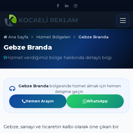
Ana Sayfa
Hizmet Bölgeleri
Gebze Branda
Gebze Branda
Hizmet verdiğimiz bölge hakkında detaylı bilgi
Gebze Branda
bölgesinde hizmet almak için hemen
iletişime geçin.
Hemen Arayın
WhatsApp
Gebze, sanayi ve ticaretin kalbi olarak öne çıkan bir