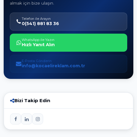
almak için bize ulaşın.
Telefon ile Arayın
0(541) 881 83 36
WhatsApp ile Yazın
Hızlı Yanıt Alın
E-Posta Gönderin
info@kocaelireklam.com.tr
Bizi Takip Edin