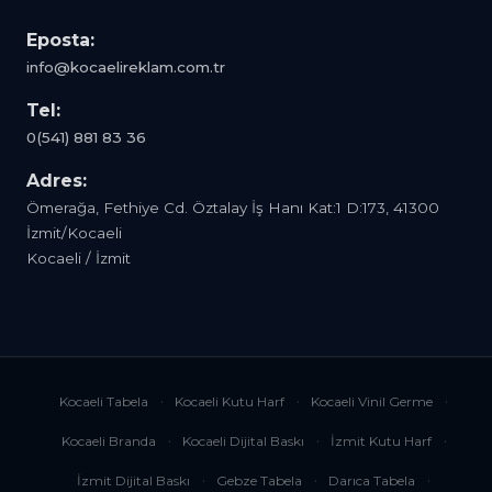
Eposta:
info@kocaelireklam.com.tr
Tel:
0(541) 881 83 36
Adres:
Ömerağa, Fethiye Cd. Öztalay İş Hanı Kat:1 D:173, 41300
İzmit/Kocaeli
Kocaeli / İzmit
Kocaeli Tabela
Kocaeli Kutu Harf
Kocaeli Vinil Germe
Kocaeli Branda
Kocaeli Dijital Baskı
İzmit Kutu Harf
İzmit Dijital Baskı
Gebze Tabela
Darıca Tabela