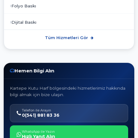
Folyo Baskı
Dijital Baskı
Tüm Hizmetleri Gör
Hemen Bilgi Alın
Kartepe Kutu Harf bölgesindeki hizmetlerimiz hakkında
bilgi almak için bize ulaşın.
Telefon ile Arayın
0(541) 881 83 36
WhatsApp ile Yazın
Hızlı Yanıt Alın