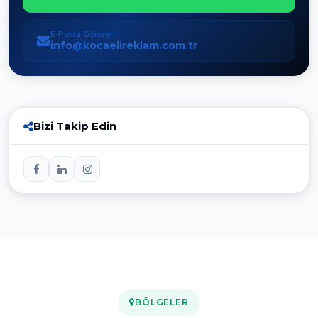
E-Posta Gönderin
info@kocaelireklam.com.tr
Bizi Takip Edin
BÖLGELER